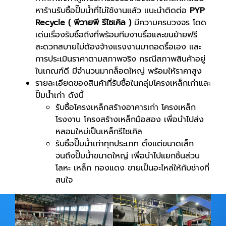
หาร้านรับซื้อปั๊มน้ำที่ไม่ใช้งานแล้ว แนะนำติดต่อ
PYP
Recycle ( พีวายพี รีไซเคิล )
มีความครบวงจร โดด
เด่นเรื่องรับซื้อถึงที่พร้อมทีมงานรื้อและขนย้ายฟรี
สะดวกสบายไม่ต้องจ้างแรงงานมาถอดรื้อเอง และ
การประเมินราคาตามสภาพจริง กรณีสภาพสินค้าอยู่
ในเกณฑ์ดี มีจำนวนมากล็อตใหญ่ พร้อมให้ราคาสูง
รายละเอียดของสินค้าที่รับซื้อในกลุ่มโครงเหล็กเก่าและ
ปั๊มน้ำเก่า ดังนี้
รับซื้อโครงเหล็กสร้างอาคารเก่า โครงเหล็ก
โรงงาน โครงสร้างเหล็กมือสอง เพื่อนำไปส่ง
หลอมใหม่เป็นเหล็กรีไซเคิล
รับซื้อปั๊มน้ำเก่าทุกประเภท ตั้งแต่ขนาดเล็ก
จนถึงปั๊มน้ำขนาดใหญ่ เพื่อนำไปแยกชิ้นส่วน
โลหะ เหล็ก ทองแดง ขายเป็นอะไหล่ให้กับช่างที่
สนใจ